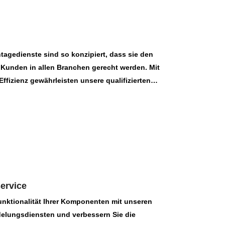
tagedienste sind so konzipiert, dass sie den
 Kunden in allen Branchen gerecht werden. Mit
ffizienz gewährleisten unsere qualifizierten
Integration von Komponenten und garantieren die
 Endprodukt. Von komplizierten elektronischen
mechanischen Baugruppen richten sich unsere
rum von Anwendungen.
Service
unktionalität Ihrer Komponenten mit unseren
elungsdiensten und verbessern Sie die