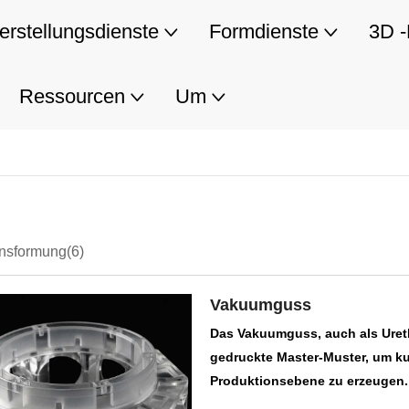
erstellungsdienste
Formdienste
3D -
Ressourcen
Um
onsformung
(6)
Vakuumguss
Das Vakuumguss, auch als Uret
gedruckte Master-Muster, um kurz
Produktionsebene zu erzeugen.
Polyurethan in Silizium- oder E