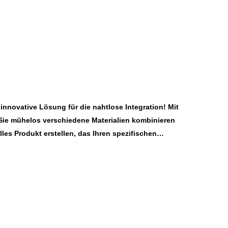
 Die endgültigen Dimensionen hängen vom
d ausgewählten Materialien ab.
 innovative Lösung für die nahtlose Integration! Mit
ie mühelos verschiedene Materialien kombinieren
les Produkt erstellen, das Ihren spezifischen
ere modernste Technologie ermöglicht das Einsetzen
 Metall oder Kunststoff in die Form während des
e sichere und zuverlässige Bindung sicher, wodurch
Montageschritte beseitigt werden