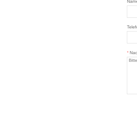
Nam
Telef
*
Nac