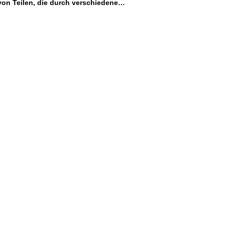
on Teilen, die durch verschiedene
den. Wir sind spezialisiert auf die Bereitstellung
undwerkstoffe- und Plastik-Finishing-Diensten und
 Prototypen oder Teile in die Realität umzuwandeln