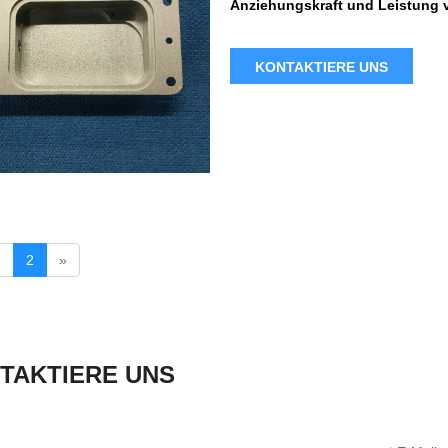
Anziehungskraft und Leistung v
Herstellungsprozesse erzeugt wer
von erstklassigen Metall-, Verb
KONTAKTIERE UNS
helfen dabei, Ihre vorgesehenen
1
2
»
TAKTIERE UNS