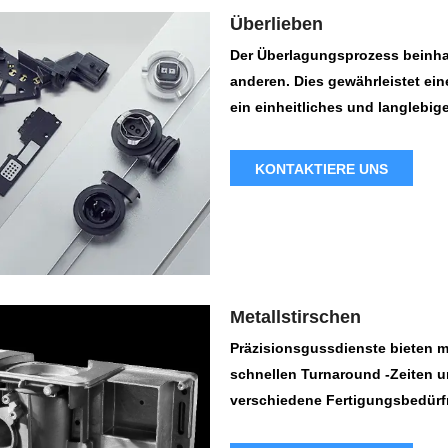
Überlieben
Der Überlagungsprozess beinhal
anderen. Dies gewährleistet ei
ein einheitliches und langlebig
Shot-Formprozesse ein, um Mate
kombinieren. Die Kunststoffeins
KONTAKTIERE UNS
Prozesse, um sicherzustellen, 
entspricht.
Metallstirschen
Präzisionsgussdienste bieten m
schnellen Turnaround -Zeiten u
verschiedene Fertigungsbedürfni
Anfordern eines Angebots der e