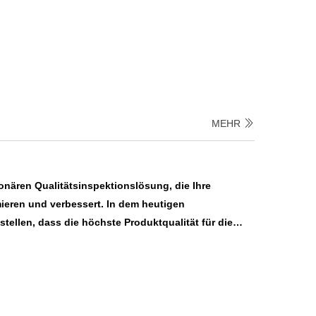
MEHR
onären Qualitätsinspektionslösung, die Ihre
mieren und verbessert. In dem heutigen
ellen, dass die höchste Produktqualität für die
ufriedenheit und des Markenreputation von
Unser Qualitätsinspektionssystem ist ein
m Unternehmen die Qualität ihrer Produkte während
 effektiv überwacht und verwaltet.