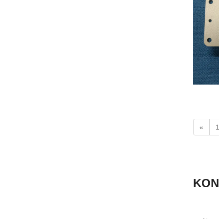
«
KON