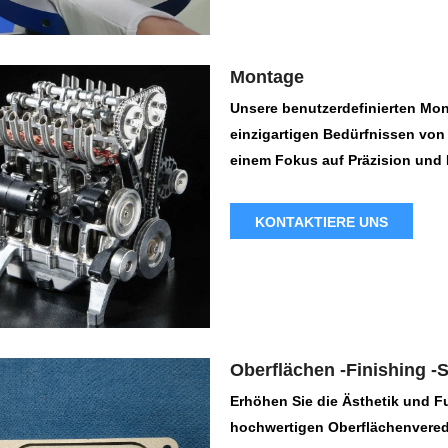
Montage
Unsere benutzerdefinierten Mon
einzigartigen Bedürfnissen von
einem Fokus auf Präzision und E
Assembly -Teams die nahtlose 
höchsten Qualitätsstandards im
KONTAKTIERE UNS
Geräten bis hin zu komplexen 
Dienste auf ein breites Spekt
Oberflächen -Finishing -
Erhöhen Sie die Ästhetik und F
hochwertigen Oberflächenvered