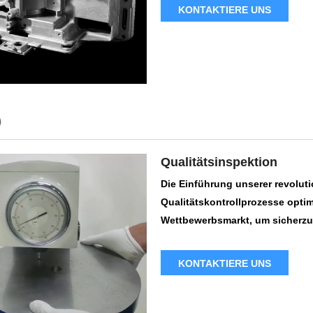
Komponenten zu erhalten.
KONTAKTIERE UNS
)
Qualitätsinspektion
Die Einführung unserer revoluti
Qualitätskontrollprozesse opti
Wettbewerbsmarkt, um sicherzust
Aufrechterhaltung der Kundenz
entscheidender Bedeutung ist. 
KONTAKTIERE UNS
umfassendes Instrument, mit de
des gesamten Produktionszyklus