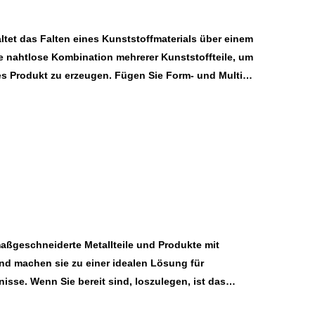
tet das Falten eines Kunststoffmaterials über einem
ne nahtlose Kombination mehrerer Kunststoffteile, um
es Produkt zu erzeugen. Fügen Sie Form- und Multi-
rialien für funktionelle und ästhetische Zwecke zu
pritzung der zukünftigen Teile verwendet diese
dass jede Komponente die industriellen Standards
aßgeschneiderte Metallteile und Produkte mit
nd machen sie zu einer idealen Lösung für
sse. Wenn Sie bereit sind, loszulegen, ist das
rste Schritt, um erstklassige, maßgeschneiderte