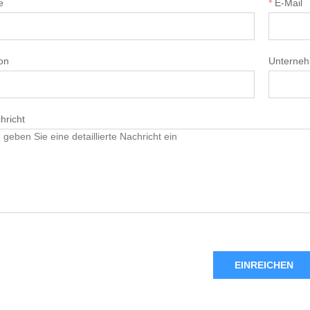
e
*
E-Mail
on
Unterne
hricht
EINREICHEN