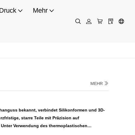
Druck
Mehr
MEHR
hanguss bekannt, verbindet Silikonformen und 3D-
fristige, starre Teile mit Präzision auf
 Unter Verwendung des thermoplastischen
poxidformen repliziert der Prozess die Formen der